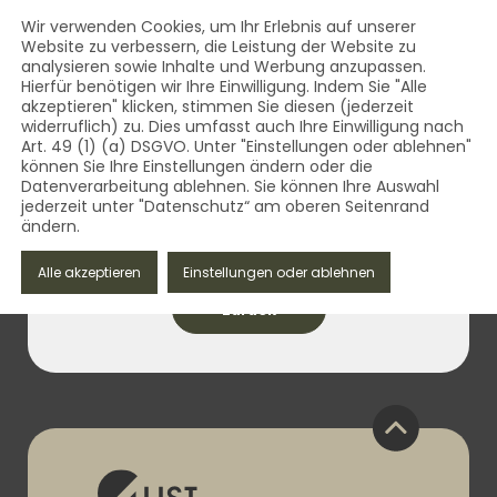
AUST Bestattungsbedarf - Qua
Inhalt
Wir verwenden Cookies, um Ihr Erlebnis auf unserer
Website zu verbessern, die Leistung der Website zu
MENÜ
analysieren sowie Inhalte und Werbung anzupassen.
AUST Bestattungsbedarf - Qualität aus dem Vogtland 
Hierfür benötigen wir Ihre Einwilligung. Indem Sie "Alle
akzeptieren" klicken, stimmen Sie diesen (jederzeit
widerruflich) zu. Dies umfasst auch Ihre Einwilligung nach
Art. 49 (1) (a) DSGVO. Unter "Einstellungen oder ablehnen"
können Sie Ihre Einstellungen ändern oder die
Datenverarbeitung ablehnen. Sie können Ihre Auswahl
jederzeit unter "Datenschutz“ am oberen Seitenrand
ändern.
09. Juni 2023
Alle akzeptieren
Einstellungen oder ablehnen
zurück