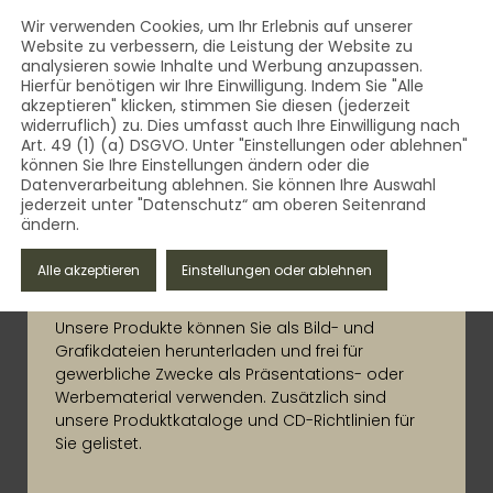
AUST Bestattungsbedarf - Qua
Inhalt
Wir verwenden Cookies, um Ihr Erlebnis auf unserer
Website zu verbessern, die Leistung der Website zu
MENÜ
analysieren sowie Inhalte und Werbung anzupassen.
AUST Bestattungsbedarf - Qualität aus dem Vogtland 
Hierfür benötigen wir Ihre Einwilligung. Indem Sie "Alle
akzeptieren" klicken, stimmen Sie diesen (jederzeit
widerruflich) zu. Dies umfasst auch Ihre Einwilligung nach
Art. 49 (1) (a) DSGVO. Unter "Einstellungen oder ablehnen"
können Sie Ihre Einstellungen ändern oder die
Datenverarbeitung ablehnen. Sie können Ihre Auswahl
jederzeit unter "Datenschutz“ am oberen Seitenrand
Aust
ändern.
DOWNLOADS
Alle akzeptieren
Einstellungen oder ablehnen
Unsere Produkte können Sie als Bild- und
Grafikdateien herunterladen und frei für
gewerbliche Zwecke als Präsentations- oder
Werbematerial verwenden. Zusätzlich sind
unsere Produktkataloge und CD-Richtlinien für
Sie gelistet.