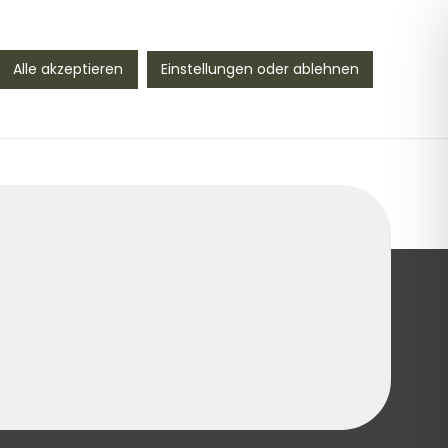
Vogtland seit 1990
Alle akzeptieren
Einstellungen oder ablehnen