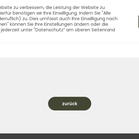
f - Qualität aus dem 
bsite zu verbessern, die Leistung der Website zu
für benötigen wir Ihre Einwilligung. Indem Sie "Alle
derruflich) zu. Dies umfasst auch Ihre Einwilligung nach
nen" können Sie Ihre Einstellungen ändern oder die
RNEN
ZUBEHÖR
UNTERNEHMEN
KONTAKT
 jederzeit unter "Datenschutz“ am oberen Seitenrand
s dem Vogtland seit 1990 Startseite
zurück