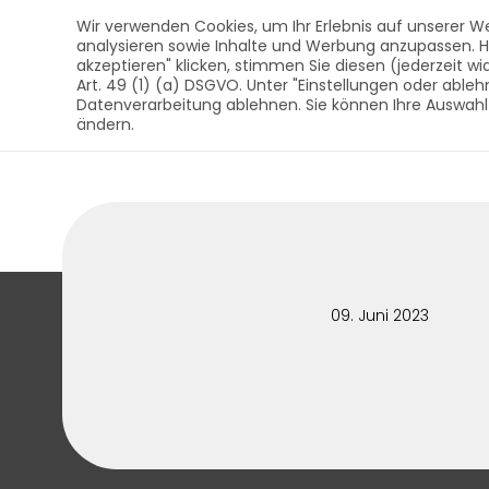
AUST Bestattungsbedar
Inhalt
Wir verwenden Cookies, um Ihr Erlebnis auf unserer We
analysieren sowie Inhalte und Werbung anzupassen. Hier
akzeptieren" klicken, stimmen Sie diesen (jederzeit wi
Art. 49 (1) (a) DSGVO. Unter "Einstellungen oder ableh
SÄRGE
U
Datenverarbeitung ablehnen. Sie können Ihre Auswahl
AUST Bestattungsbedarf - Qualität au
ändern.
09. Juni 2023