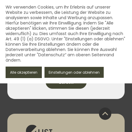
AUST Bestattungsbedarf - Qua
Inhalt
Wir verwenden Cookies, um Ihr Erlebnis auf unserer
Website zu verbessern, die Leistung der Website zu
MENÜ
analysieren sowie Inhalte und Werbung anzupassen.
AUST Bestattungsbedarf - Qualität aus dem Vogtland 
Hierfür benötigen wir Ihre Einwilligung. Indem Sie "Alle
akzeptieren" klicken, stimmen Sie diesen (jederzeit
widerruflich) zu. Dies umfasst auch Ihre Einwilligung nach
Art. 49 (1) (a) DSGVO. Unter "Einstellungen oder ablehnen"
können Sie Ihre Einstellungen ändern oder die
Datenverarbeitung ablehnen. Sie können Ihre Auswahl
jederzeit unter "Datenschutz“ am oberen Seitenrand
ändern.
09. Juni 2023
Alle akzeptieren
Einstellungen oder ablehnen
zurück