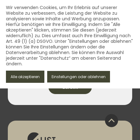
AUST Bestattungsbedarf - Qua
Inhalt
Wir verwenden Cookies, um Ihr Erlebnis auf unserer
Website zu verbessern, die Leistung der Website zu
MENÜ
analysieren sowie Inhalte und Werbung anzupassen.
AUST Bestattungsbedarf - Qualität aus dem Vogtland 
Hierfür benötigen wir Ihre Einwilligung. Indem Sie "Alle
akzeptieren" klicken, stimmen Sie diesen (jederzeit
widerruflich) zu. Dies umfasst auch Ihre Einwilligung nach
Art. 49 (1) (a) DSGVO. Unter "Einstellungen oder ablehnen"
können Sie Ihre Einstellungen ändern oder die
Datenverarbeitung ablehnen. Sie können Ihre Auswahl
jederzeit unter "Datenschutz“ am oberen Seitenrand
ändern.
09. Juni 2023
Alle akzeptieren
Einstellungen oder ablehnen
zurück