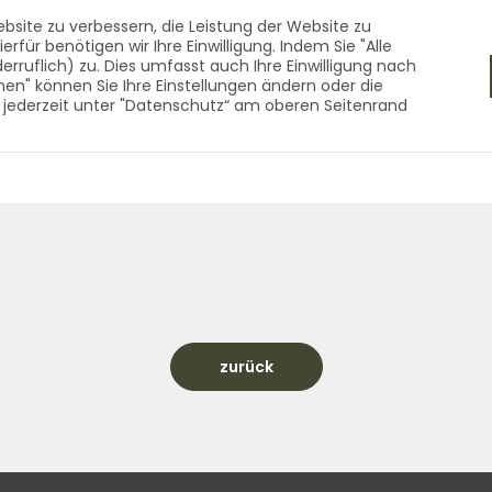
f - Qualität aus dem 
bsite zu verbessern, die Leistung der Website zu
für benötigen wir Ihre Einwilligung. Indem Sie "Alle
derruflich) zu. Dies umfasst auch Ihre Einwilligung nach
nen" können Sie Ihre Einstellungen ändern oder die
RNEN
ZUBEHÖR
UNTERNEHMEN
KONTAKT
 jederzeit unter "Datenschutz“ am oberen Seitenrand
s dem Vogtland seit 1990 Startseite
zurück