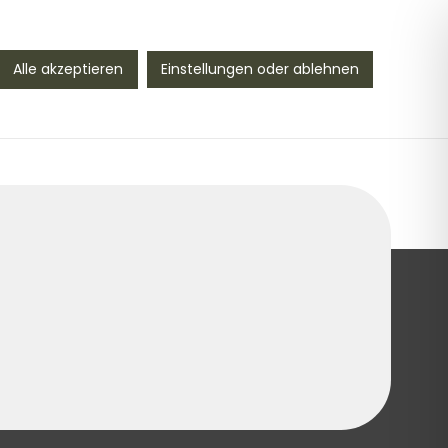
Vogtland seit 1990
Alle akzeptieren
Einstellungen oder ablehnen