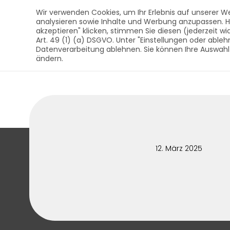
AUST Bestattungsbedar
Inhalt
Wir verwenden Cookies, um Ihr Erlebnis auf unserer We
analysieren sowie Inhalte und Werbung anzupassen. Hier
akzeptieren" klicken, stimmen Sie diesen (jederzeit wi
Art. 49 (1) (a) DSGVO. Unter "Einstellungen oder ableh
SÄRGE
U
Datenverarbeitung ablehnen. Sie können Ihre Auswahl
AUST Bestattungsbedarf - Qualität au
ändern.
12. März 2025