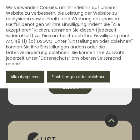
AUST Bestattungsbedarf - Qua
Inhalt
Wir verwenden Cookies, um Ihr Erlebnis auf unserer
Website zu verbessern, die Leistung der Website zu
MENÜ
analysieren sowie Inhalte und Werbung anzupassen.
AUST Bestattungsbedarf - Qualität aus dem Vogtland 
Hierfür benötigen wir Ihre Einwilligung. Indem Sie "Alle
akzeptieren" klicken, stimmen Sie diesen (jederzeit
widerruflich) zu. Dies umfasst auch Ihre Einwilligung nach
Art. 49 (1) (a) DSGVO. Unter "Einstellungen oder ablehnen"
können Sie Ihre Einstellungen ändern oder die
Datenverarbeitung ablehnen. Sie können Ihre Auswahl
jederzeit unter "Datenschutz“ am oberen Seitenrand
ändern.
20. Juni 2023
Alle akzeptieren
Einstellungen oder ablehnen
zurück