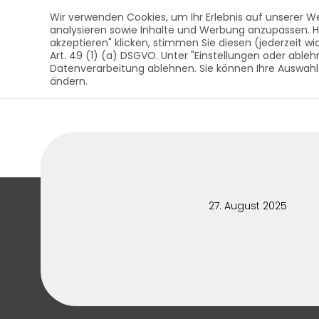
AUST Bestattungsbedar
Inhalt
Wir verwenden Cookies, um Ihr Erlebnis auf unserer We
analysieren sowie Inhalte und Werbung anzupassen. Hier
akzeptieren" klicken, stimmen Sie diesen (jederzeit wi
Art. 49 (1) (a) DSGVO. Unter "Einstellungen oder ableh
SÄRGE
U
Datenverarbeitung ablehnen. Sie können Ihre Auswahl
AUST Bestattungsbedarf - Qualität au
ändern.
27. August 2025