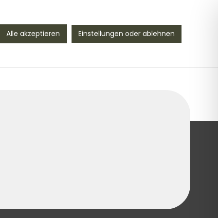
Vogtland seit 1990
Alle akzeptieren
Einstellungen oder ablehnen