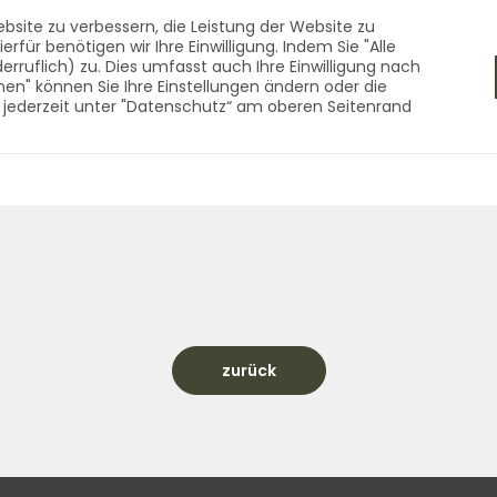
f - Qualität aus dem 
bsite zu verbessern, die Leistung der Website zu
für benötigen wir Ihre Einwilligung. Indem Sie "Alle
derruflich) zu. Dies umfasst auch Ihre Einwilligung nach
nen" können Sie Ihre Einstellungen ändern oder die
RNEN
ZUBEHÖR
UNTERNEHMEN
KONTAKT
 jederzeit unter "Datenschutz“ am oberen Seitenrand
s dem Vogtland seit 1990 Startseite
zurück